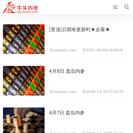


[置顶]
日期有更新时★必看★


niutounc.com
2021-06-08 09:39:19
4月8日 盘后内参


niutounc.com
2026-04-08 21:00:23
4月7日 盘后内参