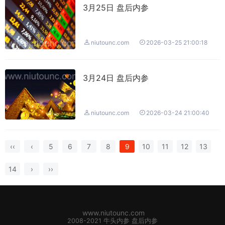
3月25日 盘后内参


niutounc.com
2026-03-25 21:00:18
3月24日 盘后内参


niutounc.com
2026-03-24 21:00:40
‹‹
‹
5
6
7
8
9
10
11
12
13
14
›
››
www.niutounc.com
2008-2021 牛头内参 盘后内参