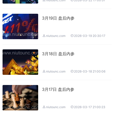


niutounc.com
2026-03-22 17:00:51
3月19日 盘后内参


niutounc.com
2026-03-19 20:30:17
3月18日 盘后内参


niutounc.com
2026-03-18 21:00:06
3月17日 盘后内参


niutounc.com
2026-03-17 21:00:23