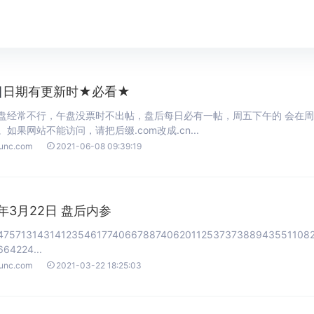
]
日期有更新时★必看★
盘经常不行，午盘没票时不出帖，盘后每日必有一帖，周五下午的 会在周五
如果网站不能访问，请把后缀.com改成.cn...

ounc.com
2021-06-08 09:39:19
1年3月22日 盘后内参
47571314314123546177406678874062011253737388943551108
64224...

ounc.com
2021-03-22 18:25:03