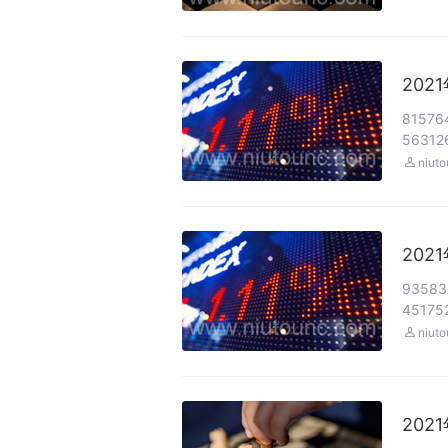
202
81576
563126

niut
202
93583
451752

niut
202