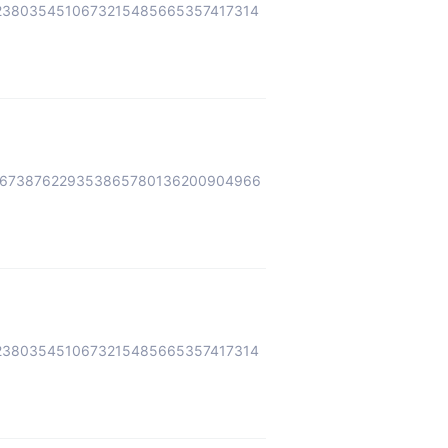
2380354510673215485665357417314
5673876229353865780136200904966
2380354510673215485665357417314