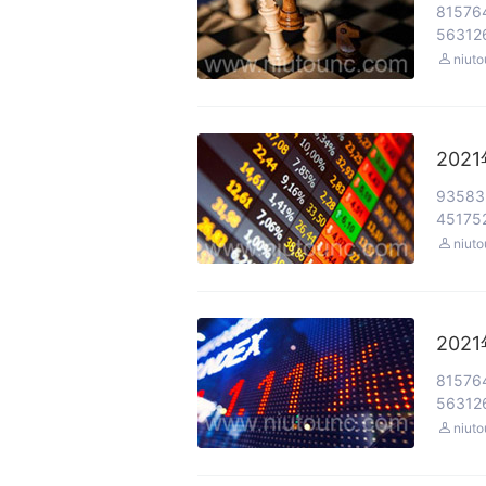
81576
563126

niut
202
93583
451752

niut
202
81576
563126

niut