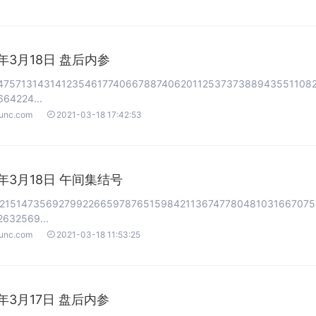
1年3月18日 盘后内参
47571314314123546177406678874062011253737388943551108
64224...

ounc.com
2021-03-18 17:42:53
1年3月18日 午间集结号
2151473569279922665978765159842113674778048103166707
632569...

ounc.com
2021-03-18 11:53:25
1年3月17日 盘后内参