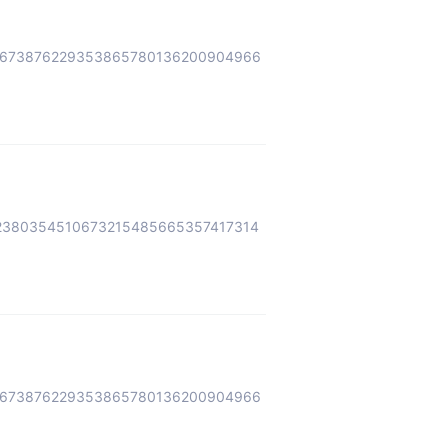
5673876229353865780136200904966
2380354510673215485665357417314
5673876229353865780136200904966