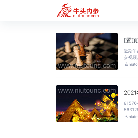
[置顶
近期午
参视频。

niut
202
81576
563126

niut