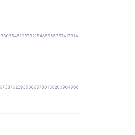
2380354510673215485665357417314
5673876229353865780136200904966