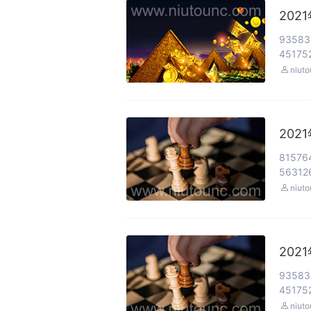
202
93583
451752

niut
202
81576
563126

niut
202
93583
451752

niut